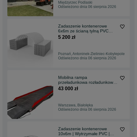
Międzyrzec Podlaski
Odświeżono dnia 06 sierpnia 2026
Zadaszenie kontenerowe
6x6m ze ścianą tylną PVC
750g/m2
5 200 zł
Poznań, Antoninek-Zieliniec-Kobylepole
Odświeżono dnia 06 sierpnia 2026
Mobilna rampa
przeładunkowa rozładunkowa
Gazelt 15 t
43 000 zł
Warszawa, Białołęka
Odświeżono dnia 06 sierpnia 2026
Zadaszenie kontenerowe
10x6m | Wytrzymałe PVC |