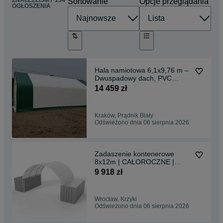
ZNALEŹLIŚMY 134
Sortowanie
Opcje przeglądania
OGŁOSZENIA
Hala namiotowa 6,1x9,76 m –
Dwuspadowy dach, PVC
750g/m2
14 459 zł
Kraków, Prądnik Biały
Odświeżono dnia 06 sierpnia 2026
Zadaszenie kontenerowe
8x12m | CAŁOROCZNE |
GRUBA plandeka PVC!
9 918 zł
Wrocław, Krzyki
Odświeżono dnia 06 sierpnia 2026