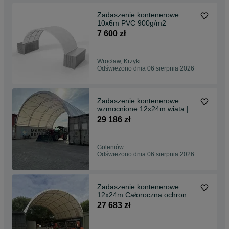
Zadaszenie kontenerowe
10x6m PVC 900g/m2
7 600 zł
Wrocław, Krzyki
Odświeżono dnia 06 sierpnia 2026
Zadaszenie kontenerowe
wzmocnione 12x24m wiata |
Polski producent
29 186 zł
Goleniów
Odświeżono dnia 06 sierpnia 2026
Zadaszenie kontenerowe
12x24m Całoroczna ochrona
PVC 750g/m2
27 683 zł